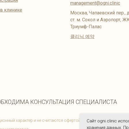
страция
management@ogni.clinic
 в клинике
Москва, Чапаевский пер., д
ст. м. Сокол и Аэропорт, Ж
Триумф-Палас
클리닉 예약
ОБХОДИМА КОНСУЛЬТАЦИЯ СПЕЦИАЛИСТА
ионный характер и не считаются офертой. Цены на услуги соотве
Сайт ogni.clinic исп
хранения данных. Пр