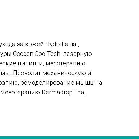
ода за кожей HydraFacial,
ры Coccon CoolTech, лазерную
еские пилинги, мезотерапию,
мы. Проводит механическую и
ерапию, ремоделирование мышц на
 мезотерапию Dermadrop Tda,