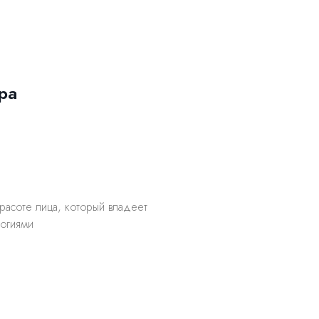
ра
расоте лица, который владеет
огиями