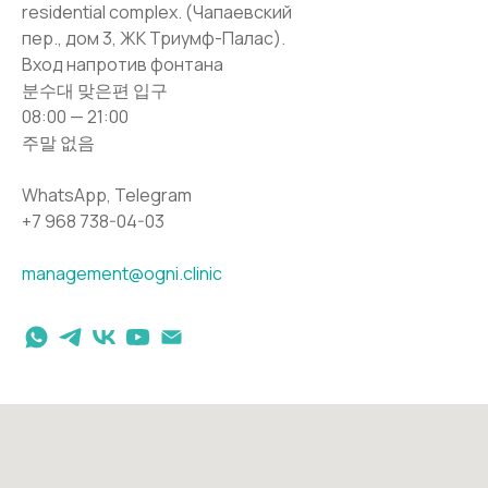
residential complex. (Чапаевский
пер., дом 3, ЖК Триумф-Палас).
Вход напротив фонтана
분수대 맞은편 입구
08:00 — 21:00
주말 없음
WhatsApp, Telegram
+7 968 738-04-03
management@ogni.clinic