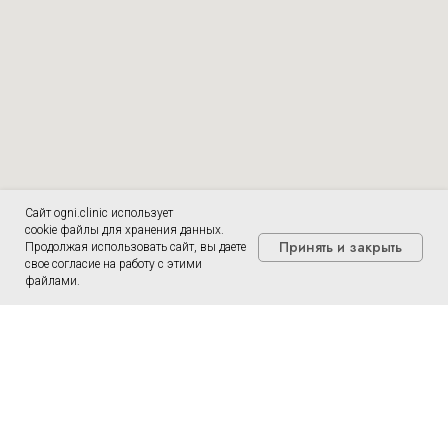
Сайт ogni.clinic использует
cookie файлы для хранения данных.
Принять и закрыть
Продолжая использовать сайт, вы даете
свое согласие на работу с этими
файлами.