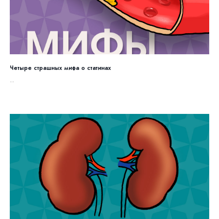
Четыре страшных мифа о статинах
...