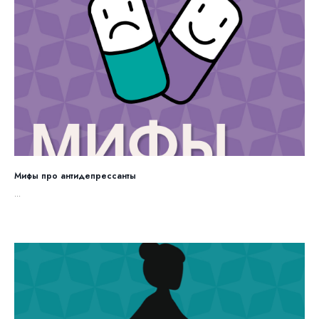
Мифы про антидепрессанты
...