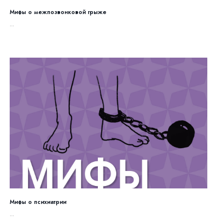
Мифы о межпозвонковой грыже
...
Мифы о психиатрии
...