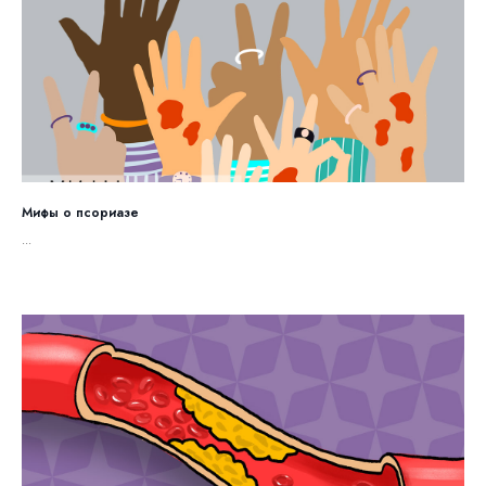
Мифы о псориазе
...