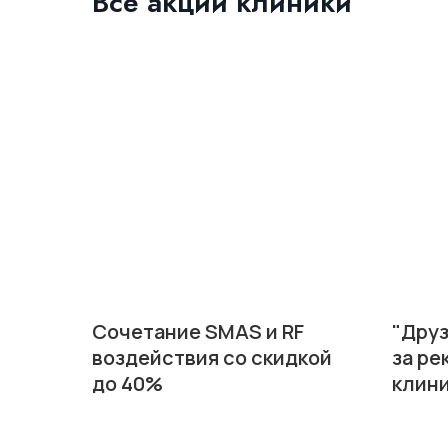
Все акции клиники
Сочетание SMAS и RF
"Друз
воздействия со скидкой
за р
до 40%
клин