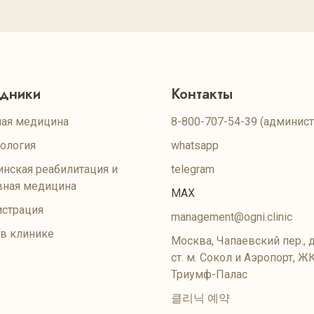
удники
Контакты
ая медицина
8-800-707-54-39
(админист
ология
whatsapp
нская реабилитация и
telegram
вная медицина
MAX
страция
management@ogni.clinic
 в клинике
Москва, Чапаевский пер., д
ст. м. Сокол и Аэропорт, Ж
Триумф-Палас
클리닉 예약