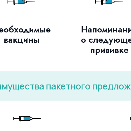
еобходимые
Напоминан
вакцины
о следующ
прививке
мущества пакетного предло