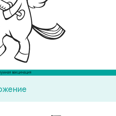
зумная вакцинация
ложение