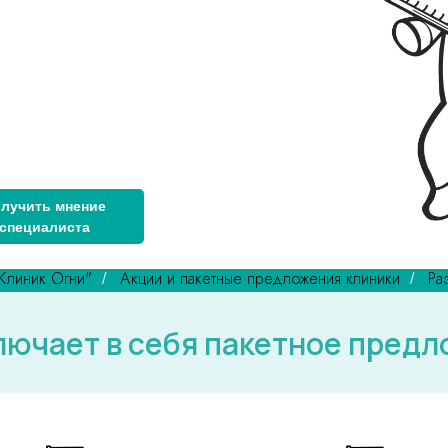
лучить мнение
специалиста
Клиник Огни"
Акции и пакетные предложения клиники
Ра
/
/
лючает в себя пакетное пред