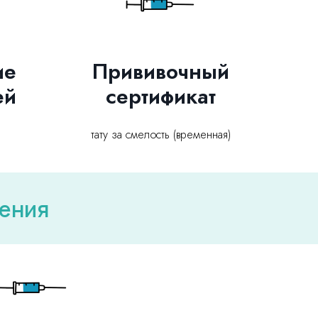
ие
Прививочный
ей
сертификат
тату за смелость (временная)
жения