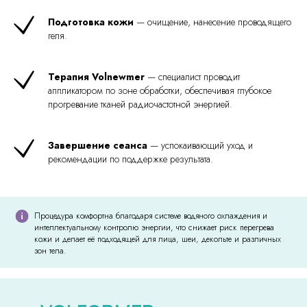
Подготовка кожи
— очищение, нанесение проводящего
геля.
Терапия Volnewmer
— специалист проводит
аппликатором по зоне обработки, обеспечивая глубокое
прогревание тканей радиочастотной энергией.
Завершение сеанса
— успокаивающий уход и
рекомендации по поддержке результата.
Процедура комфортна благодаря системе водяного охлаждения и
интеллектуальному контролю энергии, что снижает риск перегрева
кожи и делает её подходящей для лица, шеи, декольте и различных
зон тела.