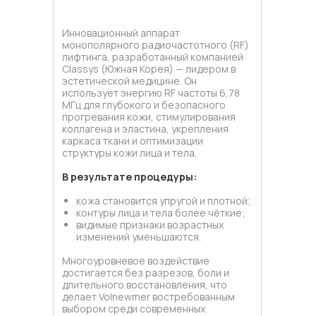
Инновационный аппарат
монополярного радиочастотного (RF)
лифтинга, разработанный компанией
Classys (Южная Корея) — лидером в
эстетической медицине. Он
использует энергию RF частоты 6,78
МГц для глубокого и безопасного
прогревания кожи, стимулирования
коллагена и эластина, укрепления
каркаса ткани и оптимизации
структуры кожи лица и тела.
В результате процедуры:
кожа становится упругой и плотной;
контуры лица и тела более чёткие;
видимые признаки возрастных
изменений уменьшаются.
Многоуровневое воздействие
достигается без разрезов, боли и
длительного восстановления, что
делает Volnewmer востребованным
выбором среди современных