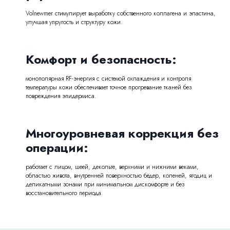
Volnewmer стимулирует выработку собственного коллагена и эластина,
улучшая упругость и структуру кожи.
Комфорт и безопасность:
монополярная RF-энергия с системой охлаждения и контроля
температуры кожи обеспечивает точное прогревание тканей без
повреждения эпидермиса.
Многоуровневая коррекция без
операции:
работает с лицом, шеей, декольте, верхними и нижними веками,
областью живота, внутренней поверхностью бёдер, коленей, ягодиц и
деликатными зонами при минимальном дискомфорте и без
восстановительного периода.