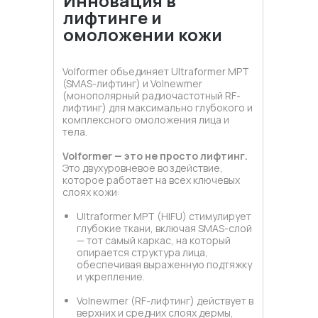
Инновация в
лифтинге и
омоложении кожи
Volformer объединяет Ultraformer MPT
(SMAS-лифтинг) и Volnewmer
(монополярный радиочастотный RF-
лифтинг) для максимально глубокого и
комплексного омоложения лица и
тела.
Volformer — это не просто лифтинг.
Это двухуровневое воздействие,
которое работает на всех ключевых
слоях кожи:
Ultraformer MPT (HIFU) стимулирует
глубокие ткани, включая SMAS-слой
— тот самый каркас, на который
опирается структура лица,
обеспечивая выраженную подтяжку
и укрепление.
Volnewmer (RF-лифтинг) действует в
верхних и средних слоях дермы,