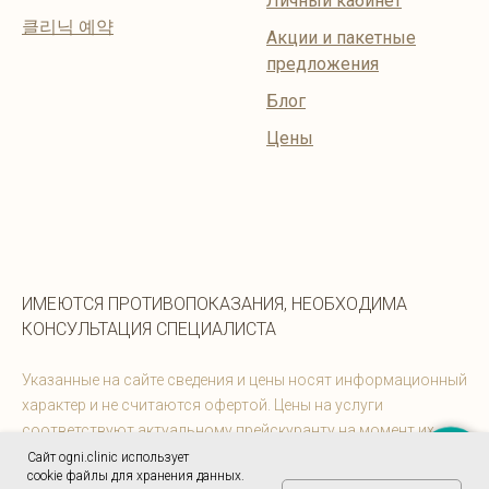
Личный кабинет
클리닉 예약
Акции и пакетные
предложения
Блог
Цены
ИМЕЮТСЯ ПРОТИВОПОКАЗАНИЯ, НЕОБХОДИМА
КОНСУЛЬТАЦИЯ СПЕЦИАЛИСТА
Указанные на сайте сведения и цены носят информационный
характер и не считаются офертой. Цены на услуги
соответствуют актуальному прейскуранту на момент их
предоставления. Информацию можно уточнить у
Сайт ogni.clinic использует
Записаться
cookie файлы для хранения данных.
администраторов.