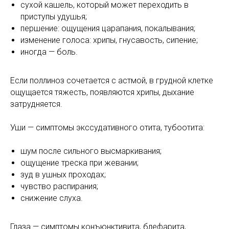
сухой кашель, который может переходить в
приступы удушья;
першение: ощущения царапания, покалывания;
изменение голоса: хрипы, гнусавость, сипение;
иногда — боль.
Если поллиноз сочетается с астмой, в грудной клетке
ощущается тяжесть, появляются хрипы, дыхание
затрудняется.
Уши — симптомы экссудативного отита, тубоотита:
шум после сильного высмаркивания;
ощущение треска при жевании;
зуд в ушных проходах;
чувство распирания;
снижение слуха.
Глаза — симптомы конъюнктивита, блефарита,