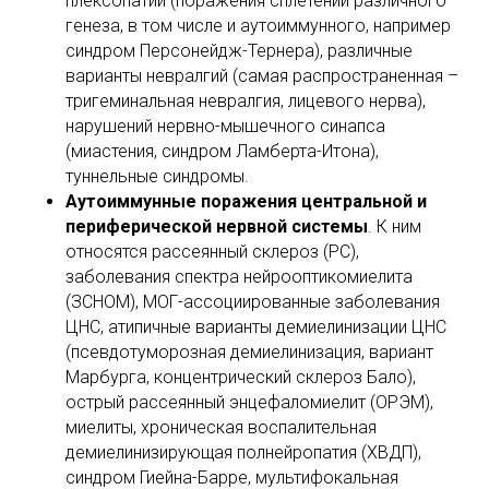
плексопатии (поражения сплетений различного
генеза, в том числе и аутоиммунного, например
синдром Персонейдж-Тернера), различные
варианты невралгий (самая распространенная –
тригеминальная невралгия, лицевого нерва),
нарушений нервно-мышечного синапса
(миастения, синдром Ламберта-Итона),
туннельные синдромы.
Аутоиммунные поражения центральной и
периферической нервной системы
. К ним
относятся рассеянный склероз (РС),
заболевания спектра нейрооптикомиелита
(ЗСНОМ), МОГ-ассоциированные заболевания
ЦНС, атипичные варианты демиелинизации ЦНС
(псевдотуморозная демиелинизация, вариант
Марбурга, концентрический склероз Бало),
острый рассеянный энцефаломиелит (ОРЭМ),
миелиты, хроническая воспалительная
демиелинизирующая полнейропатия (ХВДП),
синдром Гиейна-Барре, мультифокальная