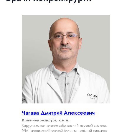
Чагава Дмитрий Алексеевич
Врач-нейрохирург, к.м.н.
Хирургическое лечение заболеваний нервной системы,
РЧА, хронической тазовой боли, туннельный синдром.