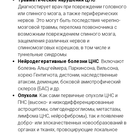
Диагностирует врач при повреждении головного
или спинного мозга, а также периферических
нервов. Это могут быть последствия черепно-
мозговой травмы, перелома позвоночника с
возможным повреждением спинного мозга,
защемления различных нервов и
спинномозговых корешков, в том числе и
туннельные синдромы.
Нейродегеративные болезни ЦНС
. Включают
болезнь Альцгеймера, Паркинсона, Вильсона,
хорею Гентигнота, дистонии, наследственные
атаксии, деменции, боковой амиотрофический
склероз (БАС) и др.
Опухоли
. Как сами первичные опухоли ЦНС и
ПНС (высоко- и низкодифференцированные
астроцитомы, олигодендроглиомы, метастазы,
лимфома ЦНС, нейрофибромы), так и появление
добро- или злокачественных новообразований в
органах и тканях, провоцирующие локальное