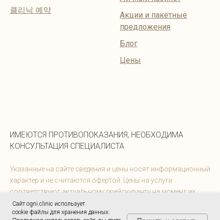
클리닉 예약
Акции и пакетные
предложения
Блог
Цены
ИМЕЮТСЯ ПРОТИВОПОКАЗАНИЯ, НЕОБХОДИМА
КОНСУЛЬТАЦИЯ СПЕЦИАЛИСТА
Указанные на сайте сведения и цены носят информационный
характер и не считаются офертой. Цены на услуги
соответствуют актуальному прейскуранту на момент их
предоставления. Информацию можно уточнить у
Сайт ogni.clinic использует
cookie файлы для хранения данных.
администраторов.