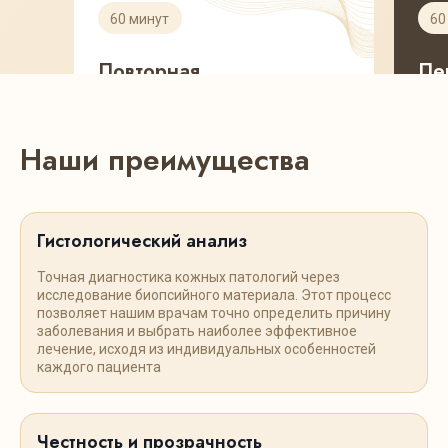
Консультации
60 минут
60
дерматолога
Повторная
Пе
консультация
ко
Оценка динамики лечения, анализ
Перв
Наши преимущества
результатов обследований,
дет
корректировка терапии и
анам
дальнейших рекомендаций с
исс
учётом изменений состояния
пред
здоровья.
план
Гистологический анализ
пер
7 300₽
8 
Точная диагностика кожных патологий через
исследование биопсийного материала. Этот процесс
позволяет нашим врачам точно определить причину
заболевания и выбрать наиболее эффективное
Записаться
лечение, исходя из индивидуальных особенностей
каждого пациента
Честность и прозрачность