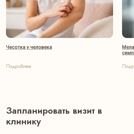
Чесотка у человека
Мела
симп
Подробнее
Подр
Запланировать визит в
клинику