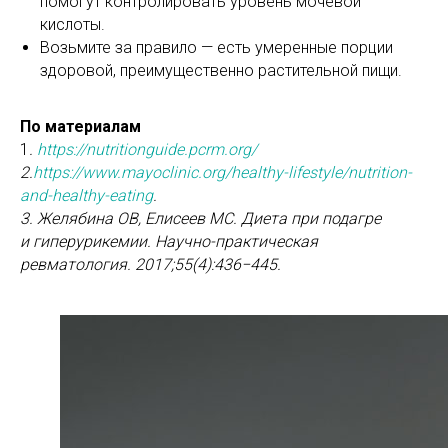
помогут контролировать уровень мочевой
кислоты.
Возьмите за правило — есть умеренные порции
здоровой, преимущественно растительной пищи.
По материалам
1
.
https://nutritionguide.pcrm.org/
2.
https://www.mayoclinic.org/healthy-lifestyle/nutrition-
and-healthy-eating
.
3. Желябина ОВ, Елисеев МС. Диета при подагре
и гиперурикемии. Научно-практическая
ревматология. 2017;55(4):436−445.