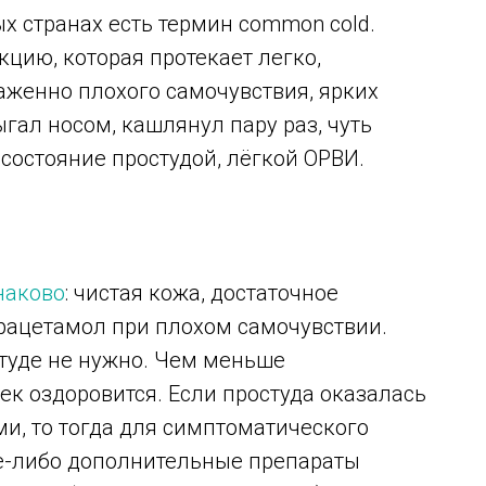
ых странах есть термин common cold.
цию, которая протекает легко,
аженно плохого самочувствия, ярких
ал носом, кашлянул пару раз, чуть
 состояние простудой, лёгкой ОРВИ.
наково
: чистая кожа, достаточное
арацетамол при плохом самочувствии.
студе не нужно. Чем меньше
ек оздоровится. Если простуда оказалась
и, то тогда для симптоматического
е-либо дополнительные препараты