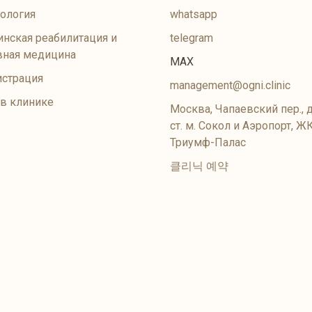
ология
whatsapp
нская реабилитация и
telegram
вная медицина
MAX
страция
management@ogni.clinic
 в клинике
Москва, Чапаевский пер., д
ст. м. Сокол и Аэропорт, Ж
Триумф-Палас
클리닉 예약