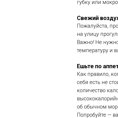
губку или мокро
Свежий возду
Пожалуйста, про
на улицу прогул
Важно! Не нужн
температуру и в
Ешьте по аппе
Как правило, ко
себя есть не ст
количество кало
высококалорийн
об обычном моро
Попробуйте — в