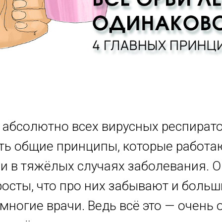
 абсолютно всех вирусных респират
ть общие принципы, которые работа
к и в тяжёлых случаях заболевания. 
росты, что про них забывают и боль
многие врачи. Ведь всё это — очень