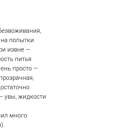
безвоживания,
 на попытки
ри извне —
ность питья
чень просто —
 прозрачная,
остаточно.
— увы, жидкости
 сил много
).