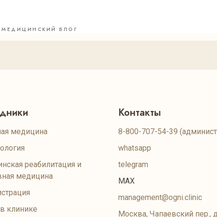
МЕДИЦИНСКИЙ БЛОГ
удники
Контакты
ая медицина
8-800-707-54-39
(админист
ология
whatsapp
нская реабилитация и
telegram
вная медицина
MAX
страция
management@ogni.clinic
 в клинике
Москва, Чапаевский пер., д