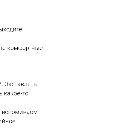
выходите
йте комфортные
й. Заставлять
ь какое-то
а вспоминаем
ийное.