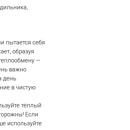
одильника,
ми пытается себя
ает, образуя
 теплообмену —
ень важно
в день
ние в чистую
ользуйте тёплый
сторожны! Если
чше используйте