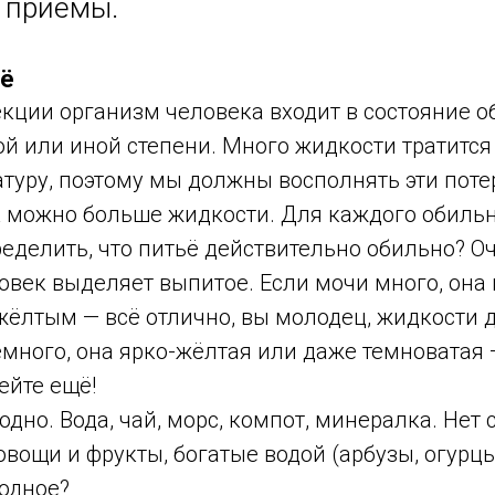
 приёмы.
ьё
кции организм человека входит в состояние о
й или иной степени. Много жидкости тратится
туру, поэтому мы должны восполнять эти поте
ак можно больше жидкости. Для каждого обиль
ределить, что питьё действительно обильно? О
ловек выделяет выпитое. Если мочи много, она
ёлтым — всё отлично, вы молодец, жидкости д
много, она ярко-жёлтая или даже темноватая 
ейте ещё!
годно. Вода, чай, морс, компот, минералка. Нет
овощи и фрукты, богатые водой (арбузы, огурцы
лодное?