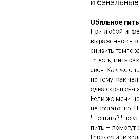
и банальные
Обильное пит
При любой инфе
выраженное в то
снизить темпера
то есть, пить к
своя. Как же оп
по тому, как че
едва окрашена ж
Если же мочи не
недостаточно. П
Что пить? Что у
пить — помогут 
Горячее или хо