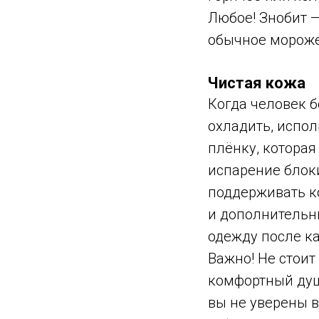
Любое! Знобит —
обычное мороже
Чистая кожа
Когда человек б
охладить, испол
плёнку, котора
испарение блоки
поддерживать ко
и дополнительн
одежду после ка
Важно! Не стоит
комфортный душ.
вы не уверены в