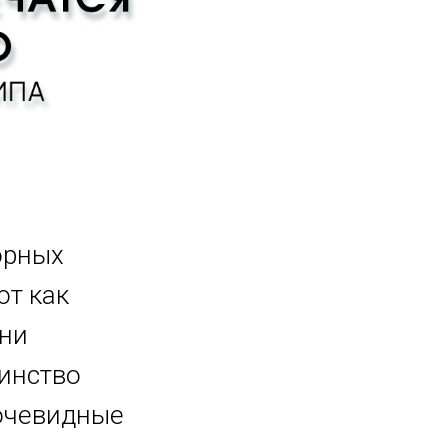
орных
ют как
Они
шинство
 очевидные