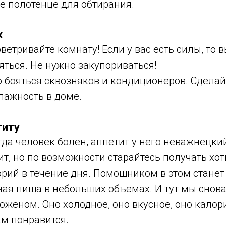
е полотенце для обтирания.
х
ветривайте комнату! Если у вас есть силы, то 
яться. Не нужно закупориваться!
о бояться сквозняков и кондиционеров. Сдела
лажность в доме.
титу
гда человек болен, аппетит у него неважнецки
оит, но по возможности старайтесь получать хот
рий в течение дня. Помощником в этом станет
ая пища в небольших объёмах. И тут мы снов
женом. Оно холодное, оно вкусное, оно калор
ам понравится.