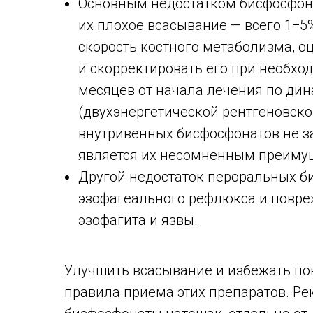
Основным недостатком бисфосфона
их плохое всасывание — всего 1−5
скорость костного метаболизма, о
и скорректировать его при необхо
месяцев от начала лечения по ди
(двухэнергетической рентгеновск
внутривенных бисфосфонатов не за
является их несомненным преиму
Другой недостаток пероральных би
эзофагеального рефлюкса и повре
эзофагита и язвы.
Улучшить всасывание и избежать п
правила приема этих препаратов. Р