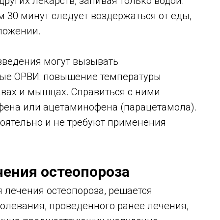
ругих лекарств, запивая только водой.
 30 минут следует воздержаться от еды,
ложении.
введения могут вызывать
ые ОРВИ: повышение температуры
авах и мышцах. Справиться с ними
фена или ацетаминофена (парацетамола).
тоятельно и не требуют применения
чения остеопороза
 лечения остеопороза, решается
олевания, проведенного ранее лечения,