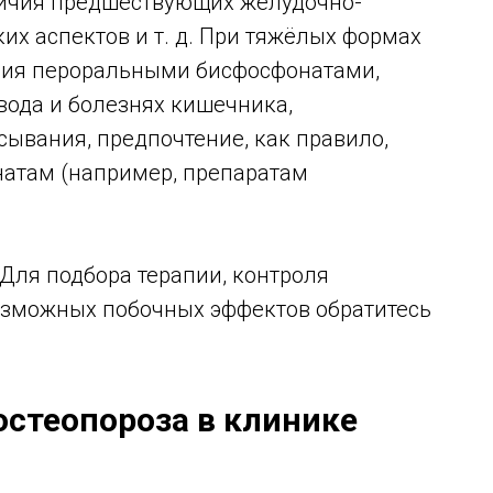
личия предшествующих желудочно-
х аспектов и т. д. При тяжёлых формах
ния пероральными бисфосфонатами,
ода и болезнях кишечника,
вания, предпочтение, как правило,
атам (например, препаратам
Для подбора терапии, контроля
озможных побочных эффектов обратитесь
остеопороза в клинике