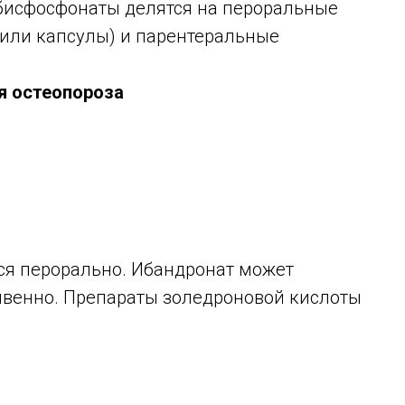
 бисфосфонаты делятся на пероральные
ки или капсулы) и парентеральные
я остеопороза
ся перорально. Ибандронат может
ривенно. Препараты золедроновой кислоты