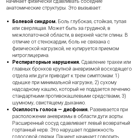
начинает физически сдавливать соседние
анатомические структуры. Это вызывает:
Болевой синдром.
Боль глубокая, стойкая, тупая
или сверлящая. Может быть за грудиной, в
межлопаточной области, в верхней части спины. В
отличие от стенокардии, боль не связана с
физической нагрузкой, не купируется приемом
нитроглицерина.
Респираторные нарушения.
Сдавление трахеи или
главных бронхов крупной аневризмой восходящего
отдела или дуги приводит к трем симптомам: 1)
одышке при минимальной нагрузке, 2) сухому
надсадному кашлю, который не поддается лечению
стандартными противокашлевыми средствами, 3)
шумному, свистящему дыханию.
Осиплость голоса — дисфония.
Развивается при
расположении аневризмы в области дуги аорты.
Расширенный сосуд сдавливает левый возвратный
гортанный нерв. Это нарушает подвижность
голосовой связки. Пациент начинает говорить