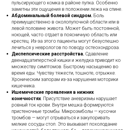
пульсирующего комка в районе пупка. Особенно
заметны эти ощущения в положении лежа на спине.
Абдоминальный болевой синдром.
Боль
преимущественно в околопупочной области или в
левой половине живота. Может быть постоянной,
ноющей, часто отдает в поясничную область или
крестец. Из-за этого пациенты могут безуспешно
лечиться у неврологов по поводу остеохондроза.
Диспепсические расстройства.
Сдавление
двенадцатиперстной кишки и желудка приводит ко
множеству симптомов. Быстрому насыщению во
время еды. Чувству тяжести, тошноте, отрыжке.
Хроническим запорам из-за нарушения моторики
кишечника.
Ишемические проявления в нижних
конечностях
. Присутствие аневризмы нарушает
ровный ток крови. Внутри мешка формируются
пристеночные тромбы. Микроэмболы — кусочки
тромбов — могут отрываться и закупоривать
мелкие сосуды стоп. Это вызывает похолодание