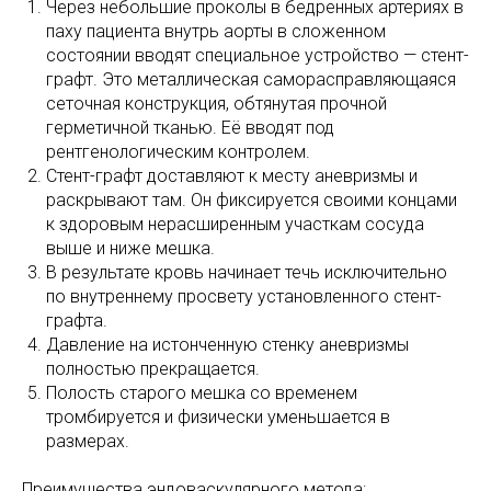
Через небольшие проколы в бедренных артериях в
паху пациента внутрь аорты в сложенном
состоянии вводят специальное устройство — стент-
графт. Это металлическая саморасправляющаяся
сеточная конструкция, обтянутая прочной
герметичной тканью. Её вводят под
рентгенологическим контролем.
Стент-графт доставляют к месту аневризмы и
раскрывают там. Он фиксируется своими концами
к здоровым нерасширенным участкам сосуда
выше и ниже мешка.
В результате кровь начинает течь исключительно
по внутреннему просвету установленного стент-
графта.
Давление на истонченную стенку аневризмы
полностью прекращается.
Полость старого мешка со временем
тромбируется и физически уменьшается в
размерах.
Преимущества эндоваскулярного метода: