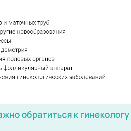
в и маточных труб
другие новообразования
ессы
эндометрия
ия половых органов
ь фолликулярный аппарат
чения гинекологических заболеваний
ажно обратиться к гинекологу