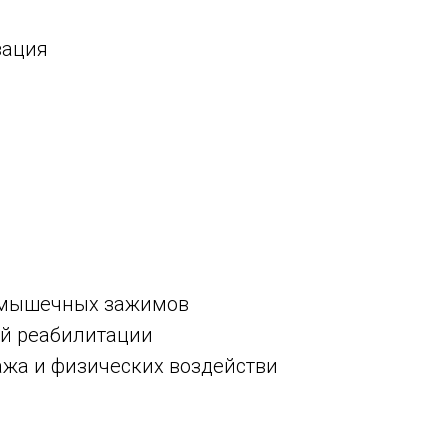
зация
е мышечных зажимов
ой реабилитации
жа и физических воздействи