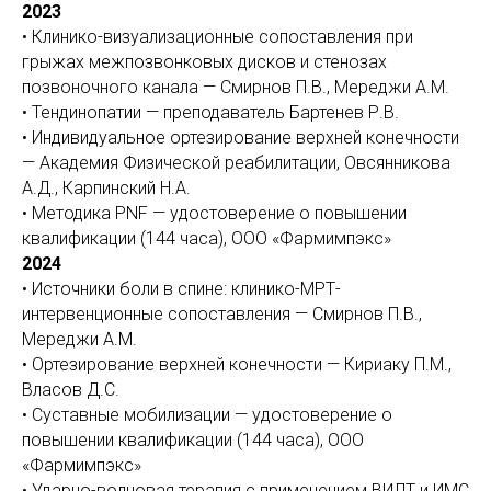
2023
• Клинико-визуализационные сопоставления при
грыжах межпозвонковых дисков и стенозах
позвоночного канала — Смирнов П.В., Мереджи А.М.
• Тендинопатии — преподаватель Бартенев Р.В.
• Индивидуальное ортезирование верхней конечности
— Академия Физической реабилитации, Овсянникова
А.Д., Карпинский Н.А.
• Методика PNF — удостоверение о повышении
квалификации (144 часа), ООО «Фармимпэкс»
2024
• Источники боли в спине: клинико-МРТ-
интервенционные сопоставления — Смирнов П.В.,
Мереджи А.М.
• Ортезирование верхней конечности — Кириаку П.М.,
Власов Д.С.
• Суставные мобилизации — удостоверение о
повышении квалификации (144 часа), ООО
«Фармимпэкс»
• Ударно-волновая терапия с применением ВИЛТ и ИМС