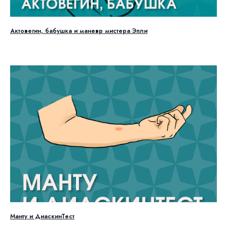
Актовегин, бабушка и маневр мистера Эпли
Манту и ДиаскинТест