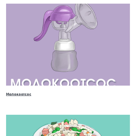
Молокоотсос