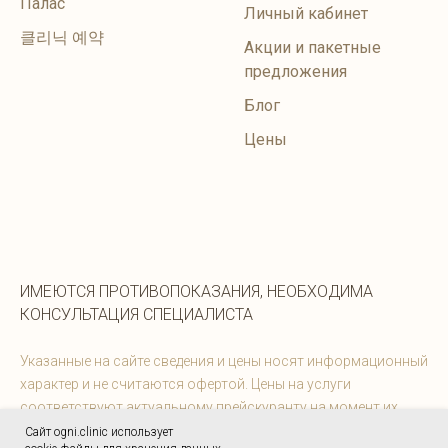
Палас
Личный кабинет
클리닉 예약
Акции и пакетные
предложения
Блог
Цены
ИМЕЮТСЯ ПРОТИВОПОКАЗАНИЯ, НЕОБХОДИМА
КОНСУЛЬТАЦИЯ СПЕЦИАЛИСТА
Указанные на сайте сведения и цены носят информационный
характер и не считаются офертой. Цены на услуги
соответствуют актуальному прейскуранту на момент их
предоставления. Информацию можно уточнить у
Сайт ogni.clinic использует