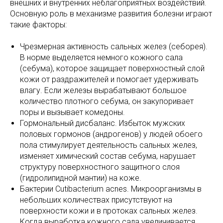
внешних и внутренних неблагоприятных воздействий.
Основную роль в механизме развития болезни играют
такие факторы:
Чрезмерная активность сальных желез (себорея).
В норме выделяется немного кожного сала
(себума), которое защищает поверхностный слой
кожи от раздражителей и помогает удерживать
влагу. Если железы вырабатывают большое
количество плотного себума, он закупоривает
поры и вызывает комедоны.
Гормональный дисбаланс. Избыток мужских
половых гормонов (андрогенов) у людей обоего
пола стимулирует деятельность сальных желез,
изменяет химический состав себума, нарушает
структуру поверхностного защитного слоя
(гидролипидной мантии) на коже.
Бактерии Cutibacterium acnes. Микроорганизмы в
небольших количествах присутствуют на
поверхности кожи и в протоках сальных желез.
Когда выработка кожного сала увеличивается,