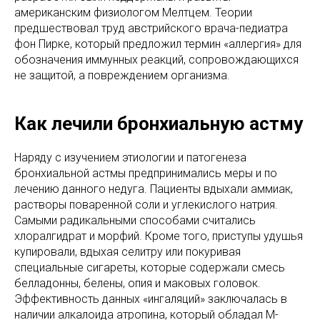
американским физиологом Мелтцем. Теории
предшествовал труд австрийского врача-педиатра
фон Пирке, который предложил термин «аллергия» для
обозначения иммунных реакций, сопровождающихся
не защитой, а повреждением организма.
Как лечили бронхиальную астму
Наряду с изучением этиологии и патогенеза
бронхиальной астмы предпринимались меры и по
лечению данного недуга. Пациенты вдыхали аммиак,
растворы поваренной соли и углекислого натрия.
Самыми радикальными способами считались
хлоралгидрат и морфий. Кроме того, приступы удушья
купировали, вдыхая селитру или покуривая
специальные сигареты, которые содержали смесь
белладонны, белены, опия и маковых головок.
Эффективность данных «ингаляций» заключалась в
наличии алкалоида атропина, который обладал М-