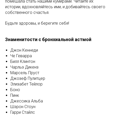
помешала стать нашими кумирами. Читайте их
истории, вдохновляйтесь ими, и добивайтесь своего
собственного счастья.
Будьте здоровы, и берегите себя!
Знаменитости с бронхиальной астмой
Джон Кеннеди
Че Геварра
Билл Клинтон
Чарльз Дикенз
Марсель Пруст
Джозеф Пулитцер
Элизабет Тейлор
Боно
Пинк
Джессика Альба
Шэрон Стоун
Гарри Стайлс