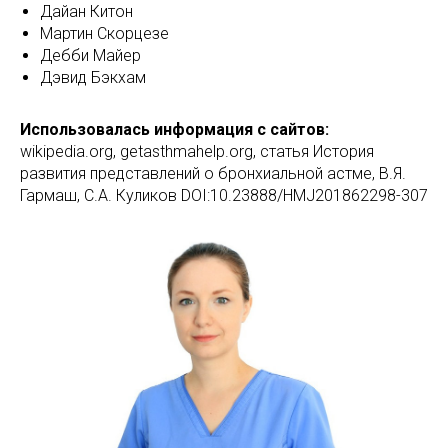
Дайан Китон
Мартин Скорцезе
Дебби Майер
Дэвид Бэкхам
Использовалась информация с сайтов:
wikipedia.org, getasthmahelp.org, статья История
развития представлений о бронхиальной астме, В.Я.
Гармаш, С.А. Куликов DOI:10.23888/HMJ201862298-307