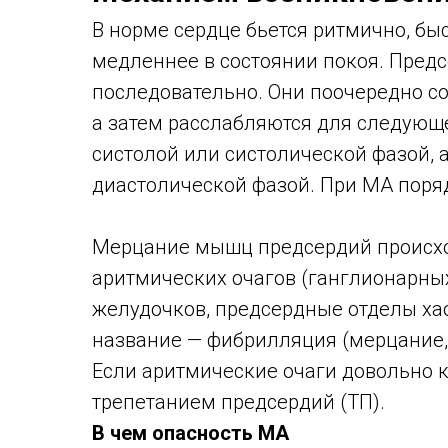
В норме сердце бьется ритмично, бы
медленнее в состоянии покоя. Пред
последовательно. Они поочередно со
а затем расслабляются для следующ
систолой или систолической фазой, 
диастолической фазой. При МА поря
Мерцание мышц предсердий происхо
аритмических очагов (ганглионарны
желудочков, предсердные отделы ха
название — фибрилляция (мерцание,
Если аритмические очаги довольно 
трепетанием предсердий (ТП).
В чем опасность МА