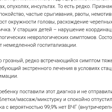
х, опухолях, инсультах. То есть редко. Признак
спокойство, частые срыгивания, рвоты, немот
рост окружности головы, расхождение черепных
чка. У старших детей – нарушение координаци
логических неврологических симптомов. Сост
ет немедленной госпитализации.
то грозный, редко встречающийся симптом тяж
ебующий экстренного лечения в условиях стац
имации.
ебенку поставили этот диагноз и не отправили
блетки/массаж/микстурку и спокойно отпустил
ка с вероятностью 99,9% нет ВЧГ (внутричереп