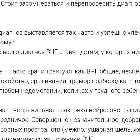
 Стоит засомневаться и перепроверить диагноз
диагноз выставляется так часто и успешно «ле
дому?
 всего диагноз ВЧГ ставят детям, у которых ни
 – часто врачи трактуют как ВЧГ общие, несп
окойство, срыгивания, тремор подбородка – то 
любом недомогании, коликах у грудного ребен
на – неправильная трактовка нейросонографи
 родничок. Совершенно незначительное, добро
ворных пространств (межполушарная щель, же
 принимаются за признаки ВЧГ.