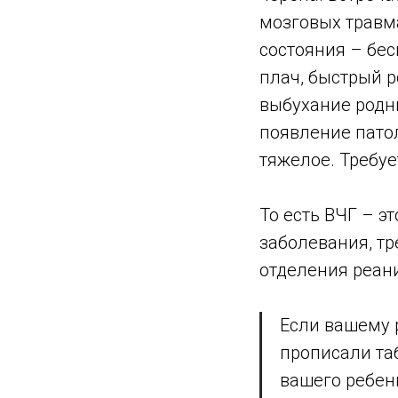
мозговых травма
состояния – бе
плач, быстрый 
выбухание родни
появление пато
тяжелое. Требу
То есть ВЧГ – э
заболевания, тр
отделения реан
Если вашему р
прописали та
вашего ребен