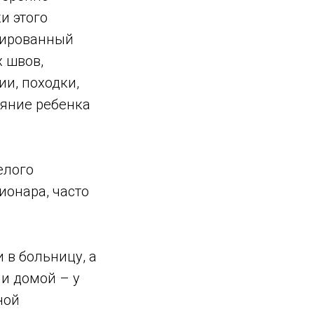
и этого
ивированный
 швов,
и, походки,
ояние ребенка
елого
ионара, часто
 в больницу, а
и домой – у
ной