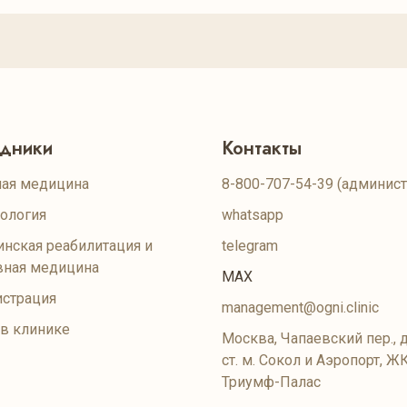
удники
Контакты
ая медицина
8-800-707-54-39
(админист
ология
whatsapp
нская реабилитация и
telegram
вная медицина
MAX
страция
management@ogni.clinic
 в клинике
Москва, Чапаевский пер., д
ст. м. Сокол и Аэропорт, Ж
Триумф-Палас