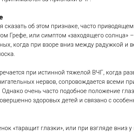
е
я сказать об этом признаке, часто приводяще
том Грефе, или симптом «заходящего солнца» 
ных, когда при взоре вниз между радужкой и 
оска.
речается при истинной тяжелой ВЧГ, когда раз
вигательных нервов, сопровождается всеми п
 Однако очень часто подобное положение гла
совершенно здоровых детей и связано с особе
нок «таращит глазки», или при взгляде вниз у