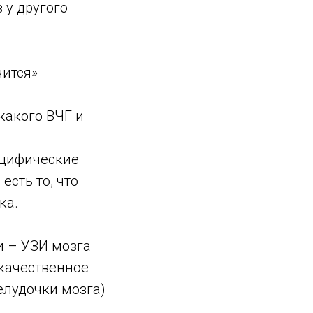
 у другого
чится»
какого ВЧГ и
ецифические
есть то, что
ка.
и – УЗИ мозга
качественное
лудочки мозга)