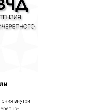
 ли
ления внутри
черепно-