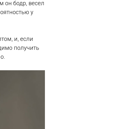
м он бодр, весел
оятностью у
том, и, если
одимо получить
о.