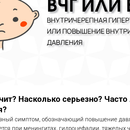
ачит? Насколько серьезно? Часто
я?
езный симптом, обозначающий повышение дав
ется при менингитах, гидроцефалии, тяжелых 