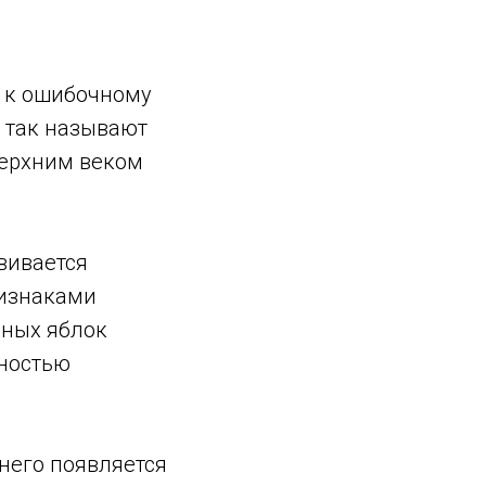
м к ошибочному
– так называют
верхним веком
вивается
ризнаками
зных яблок
нностью
 него появляется