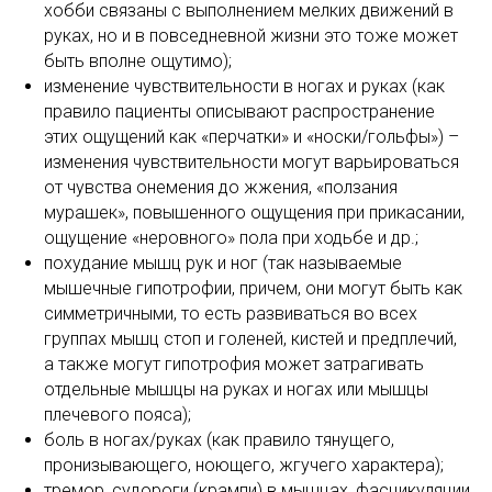
хобби связаны с выполнением мелких движений в
руках, но и в повседневной жизни это тоже может
быть вполне ощутимо);
изменение чувствительности в ногах и руках (как
правило пациенты описывают распространение
этих ощущений как «перчатки» и «носки/гольфы») –
изменения чувствительности могут варьироваться
от чувства онемения до жжения, «ползания
мурашек», повышенного ощущения при прикасании,
ощущение «неровного» пола при ходьбе и др.;
похудание мышц рук и ног (так называемые
мышечные гипотрофии, причем, они могут быть как
симметричными, то есть развиваться во всех
группах мышц стоп и голеней, кистей и предплечий,
а также могут гипотрофия может затрагивать
отдельные мышцы на руках и ногах или мышцы
плечевого пояса);
боль в ногах/руках (как правило тянущего,
пронизывающего, ноющего, жгучего характера);
тремор, судороги (крампи) в мышцах, фасцикуляции