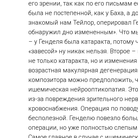
его зрении, так как по его письмам е
была не постепенной, как у Баха, а д
знакомый нам Тейлор, оперировал Ген
обнаружил дно измененным». Что мы
– у Генделя была катаракта, потому 
«завесой» ну никак нельзя. Второе 
не только катаракта, но и изменения
возрастная макулярная дегенерация,
композитора можно предположить, ч
ишемическая нейрооптикопатия. Это
из-за повреждения зрительного нерв
кровоснабжения. Операция по поводу
бесполезной. Генделю повезло больш
операции, но уже полностью слепым
Самое главное в случае с ишемическ