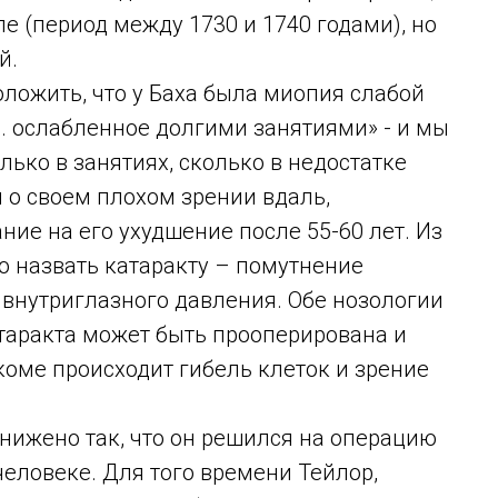
ле (период между 1730 и 1740 годами), но
й.
ложить, что у Баха была миопия слабой
… ослабленное долгими занятиями» - и мы
олько в занятиях, сколько в недостатке
я о своем плохом зрении вдаль,
ние на его ухудшение после 55-60 лет. Из
 назвать катаракту – помутнение
 внутриглазного давления. Обе нозологии
атаракта может быть прооперирована и
коме происходит гибель клеток и зрение
снижено так, что он решился на операцию
человеке. Для того времени Тейлор,