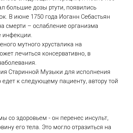
ал большие дозы ртути, появились
ок. В июне 1750 года Иоганн Себастьян
ина смерти – ослабление организма
 инфекции.
меного мутного хрусталика на
ожет лечиться консервативно, в
 заболевания.
мия Старинной Музыки для исполнения
р едет к следующему пациенту, автору той
ы со здоровьем - он перенес инсульт,
ину его тела. Это могло отразиться на