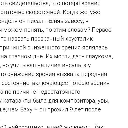
сть свидетельства, что потеря зрения
остаточно скоротечной. Когда же, уже
деля он писал - «сняв завесу, я
 можем понять, по этим словам? Первое
что назвать прозрачный хрусталик
– причиной сниженного зрения являлась
 на глазном дне. Их могли дать глаукома,
 но учитывая наличие инсульта у
то снижение зрения вызвала передняя
 состояние, включающее потерю зрения
а по причине недостаточного
 катаракты была для композитора, увы,
е, чем Баху – он прожил 9 лет после
.
ой нейрооптикопатией это время. Как