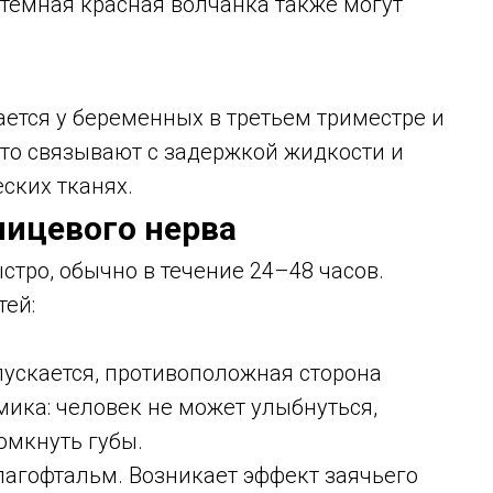
стемная красная волчанка также могут
ается у беременных в третьем триместре и
это связывают с задержкой жидкости и
ских тканях.
ицевого нерва
стро, обычно в течение 24–48 часов.
тей:
пускается, противоположная сторона
мика: человек не может улыбнуться,
омкнуть губы.
лагофтальм. Возникает эффект заячьего