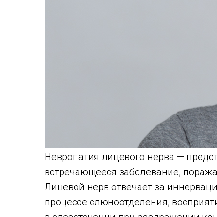
Невропатия лицевого нерва — предст
встречающееся заболевание, пораж
Лицевой нерв отвечает за иннервац
процессе слюноотделения, восприяти