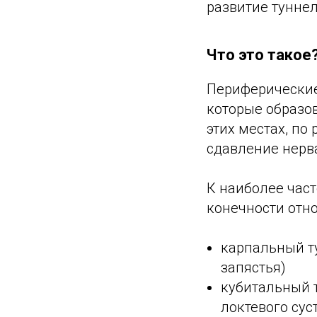
развитие тунне
Что это такое
Периферические
которые образо
этих местах, п
сдавление нерв
К наиболее час
конечности отно
карпальный т
запястья)
кубитальный 
локтевого суст