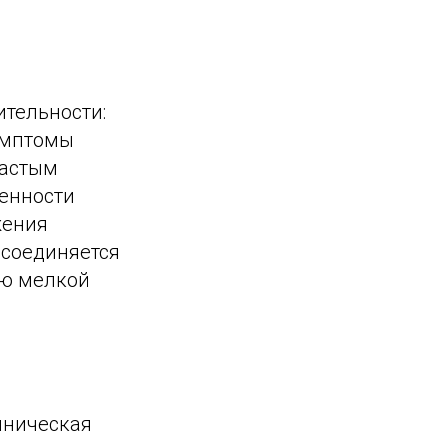
ительности:
симптомы
частым
енности
жения
соединяется
ию мелкой
линическая