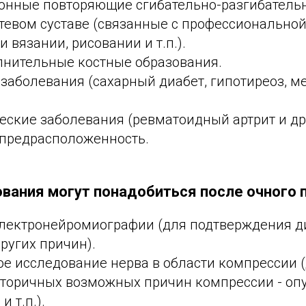
онные повторяющие сгибательно-разгибатель
ктевом суставе (связанные с профессионально
и вязании, рисовании и т.п.).
лнительные костные образования.
заболевания (сахарный диабет, гипотиреоз, м
ские заболевания (ревматоидный артрит и др
 предрасположенность.
вания могут понадобиться после очного 
лектронейромиографии (для подтверждения д
ругих причин).
ое исследование нерва в области компрессии 
торичных возможных причин компрессии - опу
и т.п.).