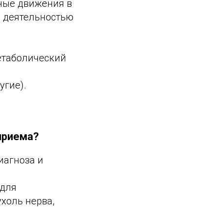
ные движения в
й деятельностью
етаболический
угие).
приема?
иагноза и
(для
холь нерва,