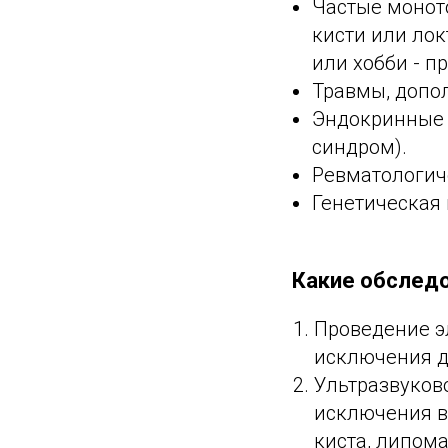
Частые монот
кисти или ло
или хобби - пр
Травмы, допо
Эндокринные 
синдром).
Ревматологиче
Генетическая
Какие обследо
Проведение э
исключения д
Ультразвуков
исключения в
киста, липома 