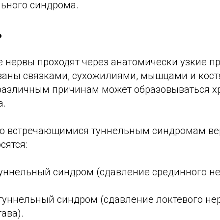
льного синдрома.
?
 нервы проходят через анатомически узкие пр
ваны связками, сухожилиями, мышцами и кост
о различным причинам может образовываться х
а.
то встречающимися туннельным синдромам ве
сятся:
уннельный синдром (сдавление срединного не
туннельный синдром (сдавление локтевого нер
ава).