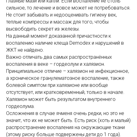
глазные мази или капли. Если воспаление не столь
сильное, то лечение и вовсе может не потребоваться.
Не стоит забывать и недооценивать гигиену век,
теплые компрессы и массаж для того, чтобы
высвободить секрет из железы.
На данный момент доказанной причастности к
воспалению наличие клеща Demodex и нарушений в
ЖКТ не найдено.
Важно отличать два самых распространённых
воспаления в веке – гордеолум и халязион.
Принципиальное отличие – халязион не инфекционное,
а хроническое гранулематозное воспаление, также
болевой симптом при халязионе или вообще
отсутствует, или кратковременный, только в начале.
Халязион может быть результатом внутреннего
гордеолума.
Осложнения в случае ячменя очень редки, но это не
значит, что их не может быть. Есть риск (хоть и малый)
распространение воспаления на окружающие ткани
(этому риску больше подвержены дети до 1 года).