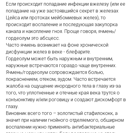
Если происходит попадание инфекции вжелезу (или ее
попадание на уже застоявшийся секрет в железах
Цейса или протоках мейбомиевых желез), то
происходит воспаление и последующая закупорка
канала и накопление гноя. Проще говоря, ячмень/
гордеолум это абсцесс.
Часто ячмень возникает на фоне хронической
дисфункции желез в веке - блефарите.
Гордеолум может быть наружным и внутренним,
наружные встречаются гораздо чаще внутренних.
Ячмень/гордеолум сопровождается болью,
покраснением, отеком, зудом. Часто встречается
жалоба на ощущение инородного тела в глазу из-за
того, что уплотненные и отечные края века трутся о
конъюнктиву и/или роговицу и создают дискомфорт в
глазу.
Виновник всего того – золотистый стафилококк, а
значит при наличии гнойного отделяемого, обширном
воспалении нужно применять антибактериальные