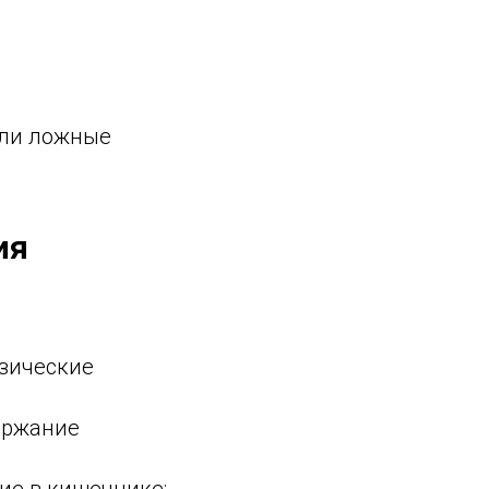
или ложные
ия
изические
ержание