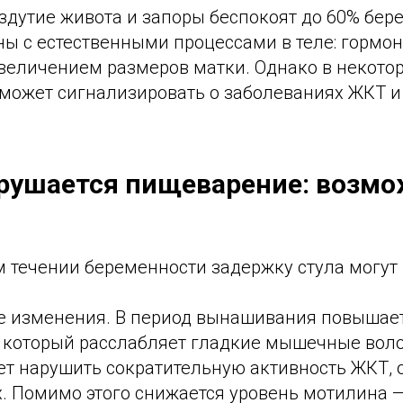
вздутие живота и запоры беспокоят до 60% бе
аны с естественными процессами в теле: горм
величением размеров матки. Однако в некото
 может сигнализировать о заболеваниях ЖКТ и
рушается пищеварение: возм
 течении беременности задержку стула могут 
 изменения. В период вынашивания повышает
, который расслабляет гладкие мышечные вол
жет нарушить сократительную активность ЖКТ, 
х. Помимо этого снижается уровень мотилина 