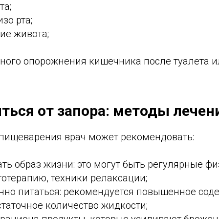
та;
зо рта;
ие живота;
лного опорожнения кишечника после туалета 
иться от запора: методы лечен
пищеварения врач может рекомендовать:
ть образ жизни: это могут быть регулярные ф
тотерапию, техники релаксации;
нно питаться: рекомендуется повышенное сод
статочное количество жидкости;