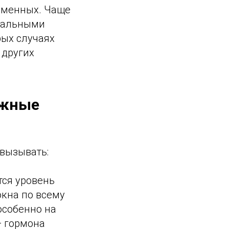
ременных. Чаще
ональными
рых случаях
 других
ожные
вызывать:
ся уровень
окна по всему
особенно на
— гормона