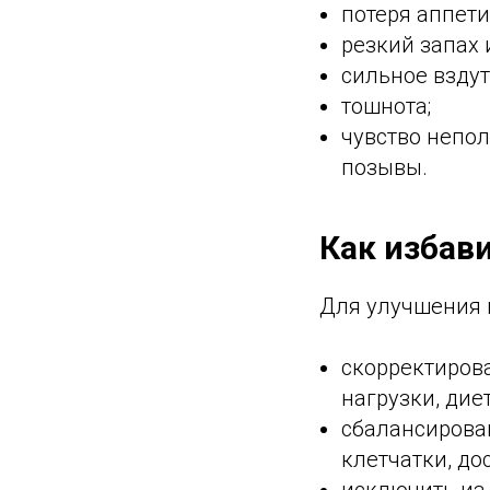
потеря аппети
резкий запах и
сильное вздут
тошнота;
чувство непо
позывы.
Как избав
Для улучшения 
скорректирова
нагрузки, дие
сбалансирова
клетчатки, до