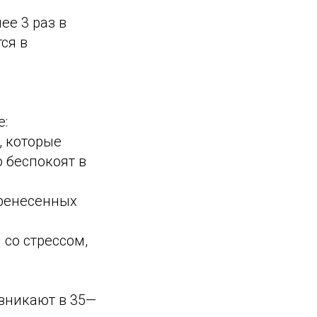
е 3 раз в
ся в
.
е:
, которые
о беспокоят в
еренесенных
со стрессом,
зникают в 35—