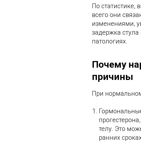
По статистике, 
всего они связ
изменениями, у
задержка стула
патологиях.
Почему на
причины
При нормальном
Гормональные
прогестерона
телу. Это мо
ранних срока