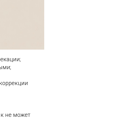
фекации;
ыми;
 коррекции
ик не может