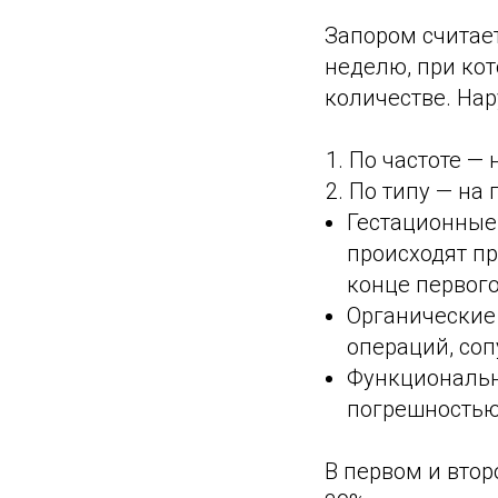
Запором считае
неделю, при ко
количестве. На
По частоте — 
По типу — на
Гестационные
происходят пр
конце первого
Органические
операций, со
Функциональн
погрешностью 
В первом и вто