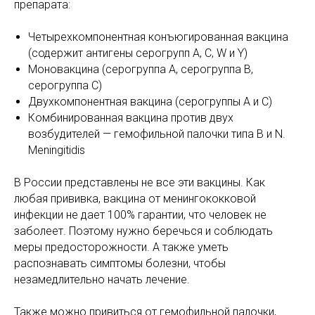
препарата:
Четырехкомпонентная конъюгированная вакцина
(содержит антигены серогрупп А, С, W и Y)
Моновакцина (серогруппа А, серогруппа В,
серогруппа С)
Двухкомпонентная вакцина (серогруппы А и С)
Комбинированная вакцина против двух
возбудителей — гемофильной палочки типа В и N.
Meningitidis
В России представлены не все эти вакцины. Как
любая прививка, вакцина от менингококковой
инфекции не дает 100% гарантии, что человек не
заболеет. Поэтому нужно беречься и соблюдать
меры предосторожности. А также уметь
распознавать симптомы болезни, чтобы
незамедлительно начать лечение.
Также можно привиться от гемофильной палочки,