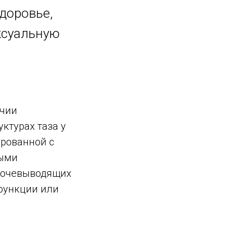
доровье,
ксуальную
ичии
ктурах таза у
ированной с
ными
мочевыводящих
 функции или