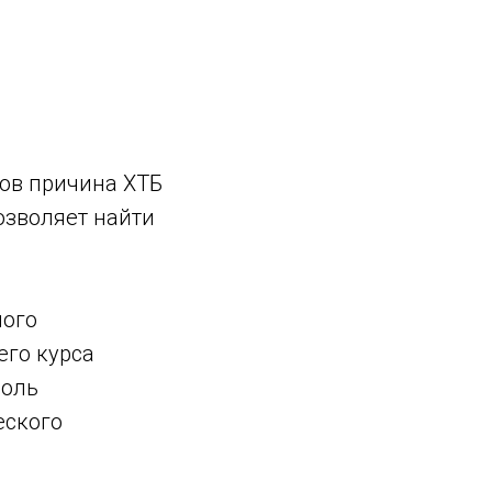
ов причина ХТБ
озволяет найти
ного
его курса
боль
еского