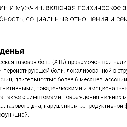
н и мужчин, включая психическое з
бность, социальные отношения и се
денья
еская тазовая боль (ХТБ) правомочен при нал
 персистирующей боли, локализованной в стру
чин, длительностью более 6 месяцев, ассоци
огнитивными, поведенческими и эмоциональ
 а также с симптомами повреждения нижних 
ка, тазового дна, нарушением репродуктивной
сфункцией.