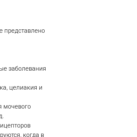
е представлено
ные заболевания
ка, целиакия и
я мочевого
д.
цицепторов
руются, когда в