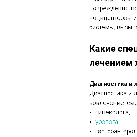
повреждения тк
ноцицепторов, 
системы, вызыв
Какие спе
лечением 
Диагностика и 
Диагностика и л
вовлечение см
гинеколога,
уролога
,
гастроэнтерол