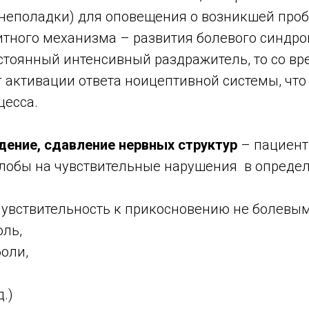
 неполадки) для оповещения о возникшей про
тного механизма – развития болевого синдро
остоянный интенсивный раздражитель, то со в
 активации ответа ноицептивной системы, что
цесса.
ение, сдавление нервных структур
– пациент
лобы на чувствительные нарушения
в определ
увствительность к прикосновению не болевы
оль,
оли,
.)