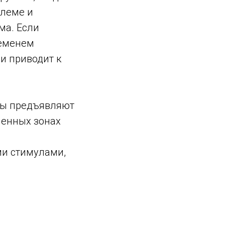
блеме и
ма. Если
ременем
 и приводит к
ы предъявляют
енных зонах
ми стимулами,