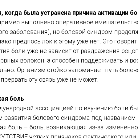
я, когда была устранена причина активации б
пример выполнено оперативное вмешательство
ого заболевания), но болевой синдром продол
нако предпосылок к этому уже нет. Это говорит 
тия боли уже не зависит от раздражения реце
рвных волокон, а способен поддерживать и во
льно. Организм стойко запоминает путь болев
прервать эту связь уже не может.
ая боль
ждународной ассоциацией по изучению боли б
м развития болевого синдрома под названием
ая боль – боль, возникающая из-за измененн
СУТСТВИЕ четких признаков фактического или