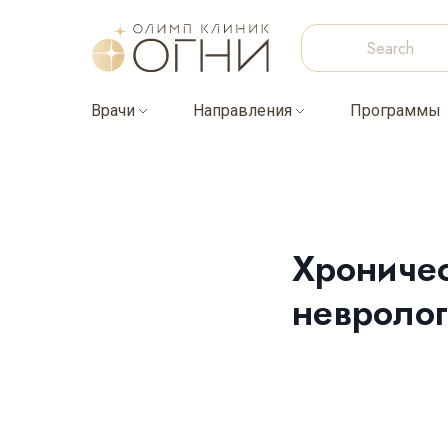
Врачи
Направления
Программы
Хроничес
невролог