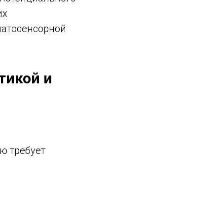
их
матосенсорной
тикой и
ю требует