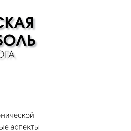
онической
ные аспекты