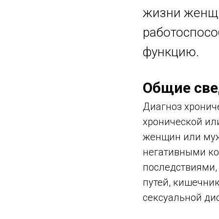
жизни женщи
работоспосо
функцию.
Общие све
Диагноз х
ронич
хронической или
женщин или муж
негативными к
последствиями,
путей, кишечни
сексуальной ди