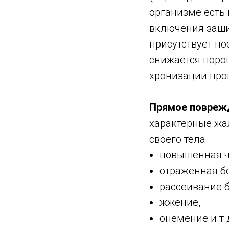
организме есть
включения защи
присутствует п
снижается порог
хронизации про
Прямое поврежд
характерные жа
своего тела
повышенная ч
отраженная б
рассеивание б
жжение,
онемение и т.д