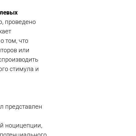
олевых
, проведено
жает
о том, что
пторов или
спроизводить
ого стимула и
ыл представлен
ой ноцицепции,
 потенциального