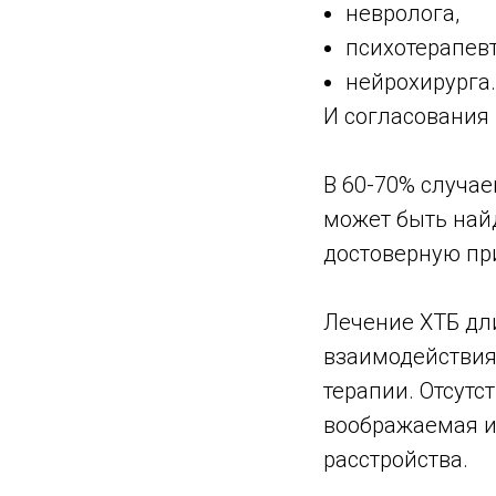
невролога,
психотерапевт
нейрохирурга.
И согласования
В 60-70% случа
может быть найд
достоверную пр
Лечение ХТБ дли
взаимодействия
терапии. Отсутс
воображаемая и
расстройства.