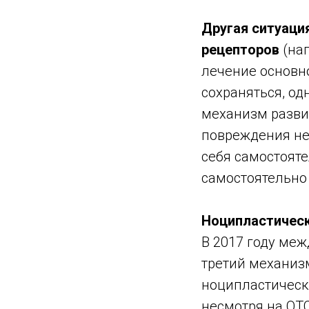
Другая ситуаци
рецепторов
(на
лечение основн
сохраняться, од
механизм разви
повреждения не
себя самостояте
самостоятельно 
Ноципластическ
В 2017 году ме
третий механиз
ноципластическ
несмотря на ОТ