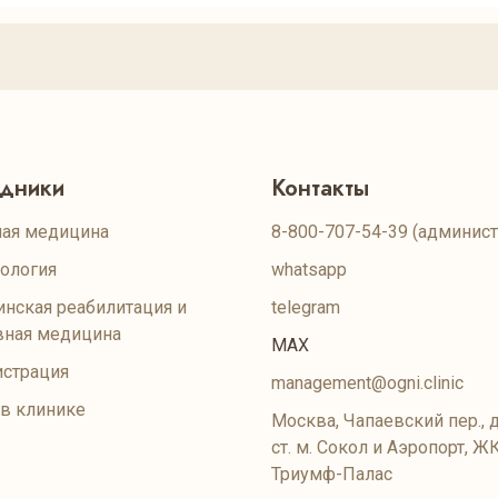
удники
Контакты
ая медицина
8-800-707-54-39
(админист
ология
whatsapp
нская реабилитация и
telegram
вная медицина
MAX
страция
management@ogni.clinic
 в клинике
Москва, Чапаевский пер., д
ст. м. Сокол и Аэропорт, Ж
Триумф-Палас