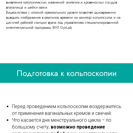
выявления патологических изменений эпителия и кровеносных сосудов
влагалища и шейки матки.
Видеосистема с оптикой премиального уровня позволяет одновременно
выводить изображение в реальном времени на монитор кольпоскопа и на
дисплей рабочей станции врача под управлением специализированной
интеллектуальной программы BMT GynLab.
Подготовка к кольпоскопии
Перед проведением кольпоскопии воздержитесь
от применения вагинальных кремов и свечей.
Что касается дня менструального цикла – по
большому счету,
возможно проведение