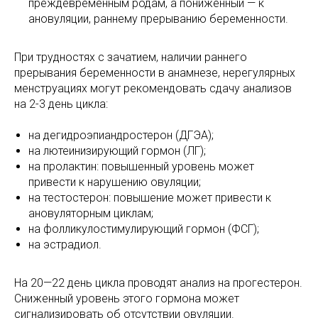
преждевременным родам, а пониженный — к
ановуляции, раннему прерыванию беременности.
При трудностях с зачатием, наличии раннего
прерывания беременности в анамнезе, нерегулярных
менструациях могут рекомендовать сдачу анализов
на 2-3 день цикла:
на дегидроэпиандростерон (ДГЭА);
на лютеинизирующий гормон (ЛГ);
на пролактин: повышенный уровень может
привести к нарушению овуляции;
на тестостерон: повышение может привести к
ановуляторным циклам;
на фолликулостимулирующий гормон (ФСГ);
на эстрадиол.
На 20—22 день цикла проводят анализ на прогестерон.
Сниженный уровень этого гормона может
сигнализировать об отсутствии овуляции.