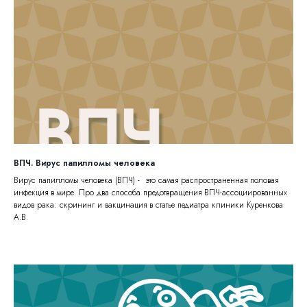
ВПЧ. Вирус папилломы человека
Вирус папилломы человека (ВПЧ) - это самая распространенная половая
инфекция в мире. Про два способа предотвращения ВПЧ-ассоциированных
видов рака: скрининг и вакцинация в статье педиатра клиники Куренкова
А.В.