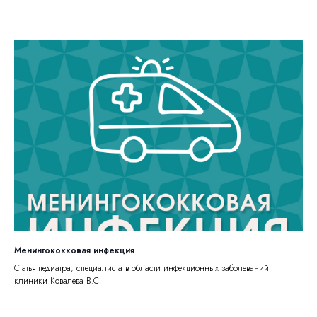
Менингококковая инфекция
Статья педиатра, специалиста в области инфекционных заболеваний
клиники Ковалева В.С.