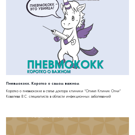
Пневмококк. Коротко о самом важном
Коротко о пневмококке в статье доктора клиники "Олимп Клиник Огни"
Ковалева В.С. специалиста в области инфекционных заболеваний