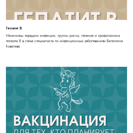
Гепатит В
Механизмы передачи инфекции, группы риска, лечение и профилактика
гепатита В в статье специалиста по инфекционным заболеваниям Валентина
Ковалева