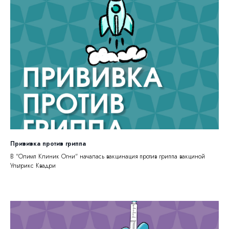
Прививка против гриппа
В "Олимп Клиник Огни" началась вакцинация против гриппа вакциной
Ультрикс Квадри