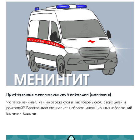
Профилактика менингококковой инфекции (менингита)
Что такое менингит, как им заражаются и как уберечь себя, своих детей и
родителей? Рассказывает специалист в области инфекционных заболеваний
Валентин Ковалев