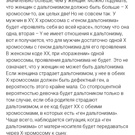
значительно больше, чем у женщин. Можно подумать,
что женщин с дальтонизмом должно быть больше – X
хромосом-то, аж целых две! Но не совсем так. У
мужчин в XY, X хромосома с «геном дальтонизма»
будет «проявлять себя во всей красе», потому что она
одна, вторая – Y не имеет отношения к дальтонизму,
вот и получается, что для мужчин достаточно одной Х
хромосомы с геном дальтонизма для его проявления.
В женском коде XX, при «поражении» одной
хромосомы, проявления дальтонизма не будет. Это не
означает, что у женщин не может быть дальтонизма.
Если женщина страдает дальтонизмом, у нее в обеих
Х-хромосомах должен быть дефектный ген, а
вероятность этого крайне мала. Со стопроцентной
вероятностью девочка будет дальтоником только в
том случае, если оба родителя страдают
дальтонизмом, и ее код будет XX с обеими
хромосомами, в которых есть «ген дальтонизма».
Чаще всего, наблюдается ситуация, когда «ген
дальтонизма» от матери-носителя будет передаваться
через Х-хромосому к сыну.