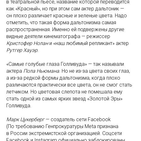
в театральной пьесе, название которой переводится
как «Красный», но при этом сам актер дальтоник —
он плохо различает красные и зеленые цвета. Надо
отметить, что такая форма дальтонизма самая
распространенная. Именно ей подвержены другие
видные деятели кинематографа — режиссер
Кристофер Нолан
и «наш любимый репликант» актер
Рутгер Хауэр
.
«Самые голубые глаза Голливуда» — так называли
актера
Пола Ньюмана
. Но не из-за цвета своих глаз,
а из-за редкой формы дальтонизма, когда плохо
различаются практически все цвета, он не смог стать
летчиком. Но цветовая слепота не помешала ему
стать одной из самых ярких звезд «Золотой Эры»
Голливуда.
Марк Цукерберг
— создатель сети Facebook
(По требованию Генпрокуратуры Meta признана
в России экстремистской организацией. Соцсети
Facebook и Instagram официально заблокированы