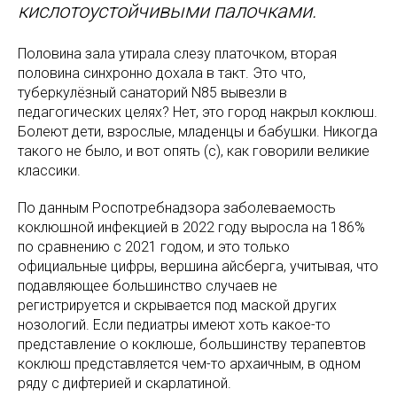
кислотоустойчивыми палочками.
Половина зала утирала слезу платочком, вторая
половина синхронно дохала в такт. Это что,
туберкулёзный санаторий N85 вывезли в
педагогических целях? Нет, это город накрыл коклюш.
Болеют дети, взрослые, младенцы и бабушки. Никогда
такого не было, и вот опять (с), как говорили великие
классики.
По данным Роспотребнадзора заболеваемость
коклюшной инфекцией в 2022 году выросла на 186%
по сравнению с 2021 годом, и это только
официальные цифры, вершина айсберга, учитывая, что
подавляющее большинство случаев не
регистрируется и скрывается под маской других
нозологий. Если педиатры имеют хоть какое-то
представление о коклюше, большинству терапевтов
коклюш представляется чем-то архаичным, в одном
ряду с дифтерией и скарлатиной.