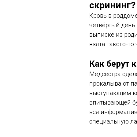
скрининг?
Кровь в роддоме
четвёртый день
выписке из роди
взята такого-то 
Как берут 
Медсестра сдел
прокалывают пал
выступающим ка
впитывающей бу
вся информация 
специальную л