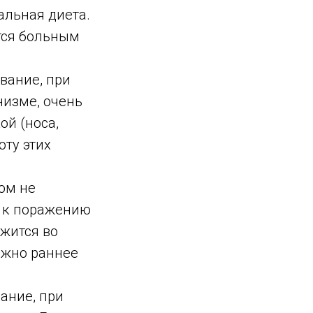
альная диета.
тся больным
вание, при
низме, очень
ой (носа,
оту этих
ом не
т к поражению
ржится во
ажно раннее
ание, при