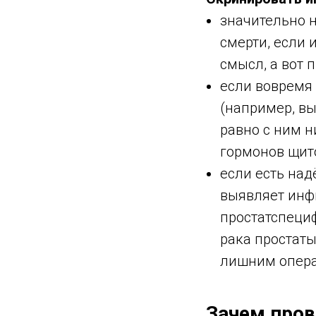
значительно 
смерти, если 
смысл, а вот
если вовремя
(например, вы
равно с ним н
гормонов щито
если есть на
выявляет инф
простатспеци
рака простаты
лишним опера
Зачем пров