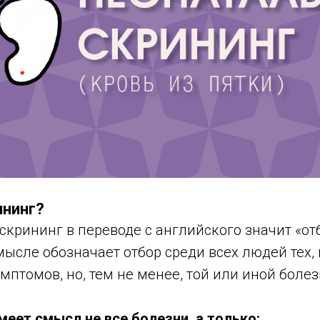
ининг?
скрининг в переводе с английского значит «отб
сле обозначает отбор среди всех людей тех, 
мптомов, но, тем не менее, той или иной боле
еет смысл не все болезни, а только: