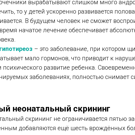
очечники вырабатывают слишком много андрог
чить, то у детей ускоренно развивается полова
ливается. В будущем человек не сможет воспро
овремя начатое лечение обеспечивает абсолю
овека.
гипотиреоз
– это заболевание, при котором щ
атывает мало гормонов, что приводит к нару
и психического развитие ребенка. Своевременн
инируемых заболеваниях, полностью снимает 
ый неонатальный скрининг
тальный скрининг не ограничивается пятью з
нным добавляются ещё шесть врождённых бо