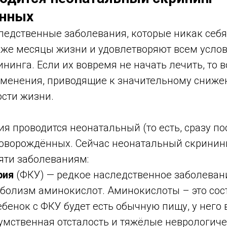
нных
ледственные заболевания, которые никак себя
аже месяцы жизни и удовлетворяют всем усло
нинга. Если их вовремя не начать лечить, то 
менения, приводящие к значительному сниже
сти жизни.
я проводится неонатальный (то есть, сразу п
новорождённых. Сейчас неонатальный скрининг
яти заболеваниям:
рия
(ФКУ) — редкое наследственное заболеван
болизм аминокислот. Аминокислоты – это сос
ебенок с ФКУ будет есть обычную пищу, у него
умственная отсталость и тяжёлые неврологич