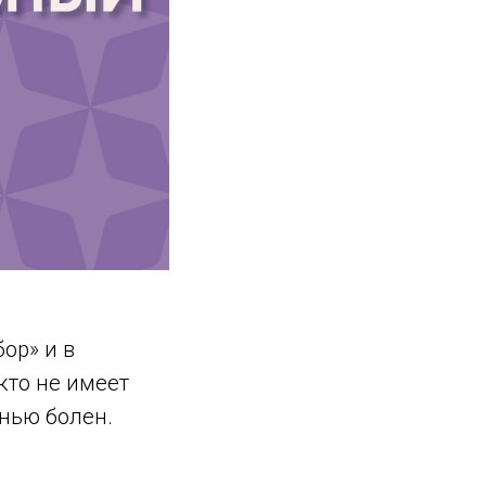
ор» и в
кто не имеет
знью болен.