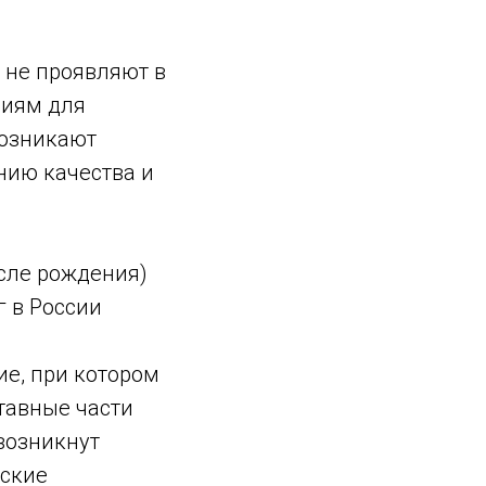
 не проявляют в
виям для
возникают
нию качества и
осле рождения)
 в России
ие, при котором
тавные части
 возникнут
еские