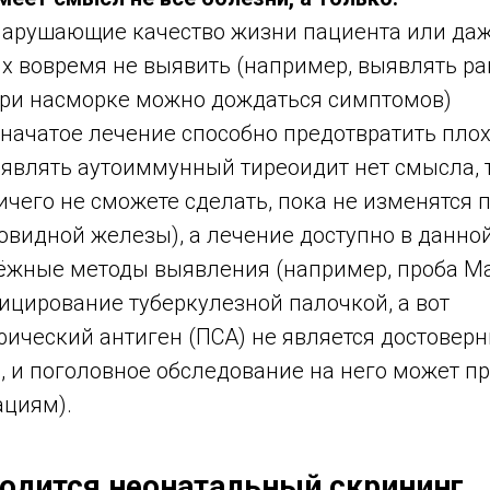
нарушающие качество жизни пациента или да
их вовремя не выявить (например, выявлять р
 при насморке можно дождаться симптомов)
 начатое лечение способно предотвратить пло
являть аутоиммунный тиреоидит нет смысла, т
ичего не сможете сделать, пока не изменятся 
видной железы), а лечение доступно в данной
дёжные методы выявления (например, проба М
ицирование туберкулезной палочкой, а вот
фический антиген (ПСА) не является достовер
, и поголовное обследование на него может пр
циям).
одится неонатальный скрининг