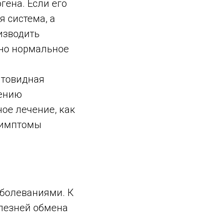
ена. Если его
я система, а
изводить
тно нормальное
итовидная
шению
ое лечение, как
симптомы
аболеваниями. К
лезней обмена