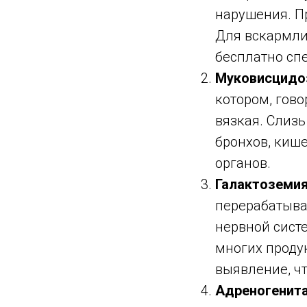
нарушения. П
Для вскармли
бесплатно сп
Муковисцид
котором, гово
вязкая. Слизь
бронхов, кише
органов.
Галактоземи
перерабатыва
нервной систе
многих продук
выявление, ч
Адреногенит