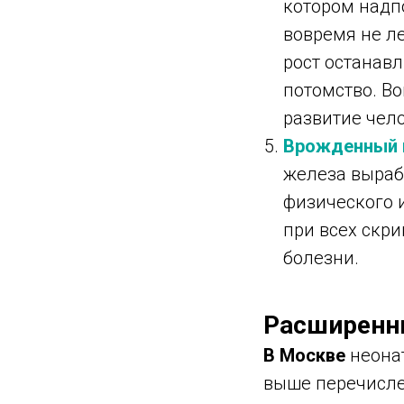
котором надп
вовремя не ле
рост останав
потомство. В
развитие чел
Врожденный 
железа выраб
физического 
при всех скр
болезни.
Расширенн
В Москве
неона
выше перечисле