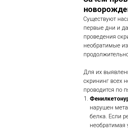
новорожде
Существуют нас
первые дни и д
проведения скри
необратимые из
продолжительно
Для их выявлени
скрининг всех 
проводится по п
Фенилкетону
нарушен мета
белка. Если р
необратимая 