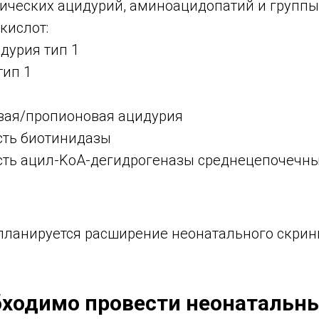
нических ацидурий, аминоацидопатий и групп
кислот:
дурия тип 1
тип 1
ая/пропионовая ацидурия
сть биотинидазы
сть ацил-KoA-дегидрогеназы среднецепочечн
ду планируется расширение неонатального скрин
бходимо провести неонатальн