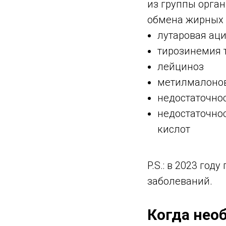
из группы орга
обмена жирных 
лутаровая аци
тирозинемия 
лейциноз
метилмалонов
недостаточно
недостаточно
кислот
P.S.: в 2023 го
заболеваний.
Когда нео