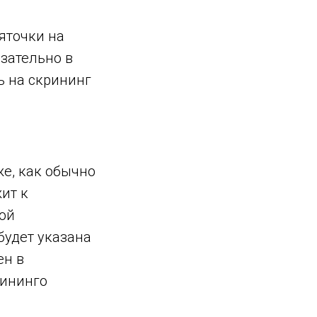
яточки на
зательно в
ь на скрининг
е, как обычно
ит к
ой
будет указана
ен в
ининго