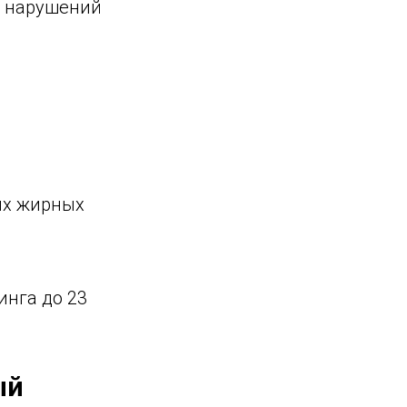
ы нарушений
ых жирных
инга до 23
ый