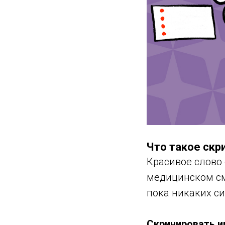
Что такое скр
Красивое слово 
медицинском смы
пока никаких си
Скринировать им