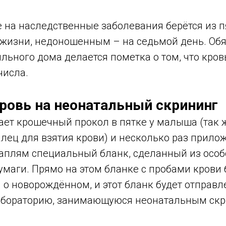
 на наследственные заболевания берётся из п
 жизни, недоношенным – на седьмой день. Обя
льного дома делается пометка о том, что кров
числа.
кровь на неонатальный скрининг
ает крошечный прокол в пятке у малыша (так ж
ец для взятия крови) и несколько раз прилож
плям специальный бланк, сделанный из особ
маги. Прямо на этом бланке с пробами крови 
о новорождённом, и этот бланк будет отправл
абораторию, занимающуюся неонатальным скр