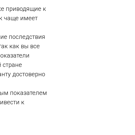
же приводящие к
ак чаще имеет
хие последствия
ак как вы все
показатели
 стране
анту достоверно
ным показателем
ивести к