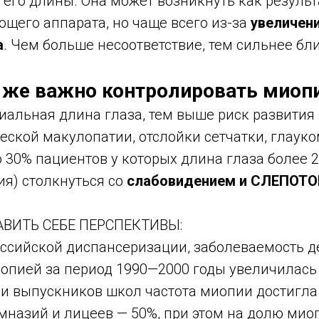
 его длины. Она может возникнуть как резуль
щего аппарата, но чаще всего из-за
увеличен
а
. Чем больше несоответствие, тем сильнее бл
 же важно контролировать миоп
иальная длина глаза, тем выше риск развити
еской макулопатии, отслойки сетчатки, глауко
30% пациентов у которых длина глаза более 2
ия) столкнуться со
слабовидением и СЛЕПОТ
ВИТЬ СЕБЕ ПЕРСПЕКТИВЫ:
оссийской диспансеризации, заболеваемость д
опией за период 1990—2000 годы увеличилась в
ди выпускников школ частота миопии достигла
мназий и лицеев — 50%, при этом на долю мио