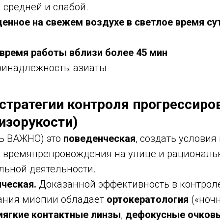
 средней и слабой.
денное на свежем воздухе в светлое время су
время работы вблизи более 45 мин
ринадлежность: азиаты
 стратегии контроля прогрессиро
изорукости)
Ь ВАЖНО) это
поведенческая
, создать услови
о времяпрепровождения на улице и рациональ
льной деятельности.
ическая.
Доказанной эффективность в контрол
ания миопии обладает
ортокератология
(«ноч
ягкие контактные линзы
,
дефокусные очков