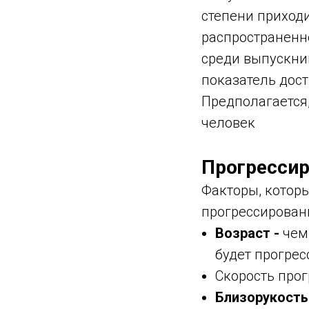
степени приходи
распространенно
среди выпускник
показатель дост
Предполагается,
человек
Прогресси
Факторы, котор
прогрессирован
Возраст -
чем 
будет прогрес
Скорость про
Близорукость 