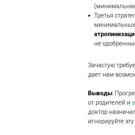
(минимальная
Третья страте
минимальных 
атропинизаци
не одобренны
Зачастую требуе
дает нам возмож
Выводы
: Прогр
от родителей и
доктор назначи
игнорируйте эт