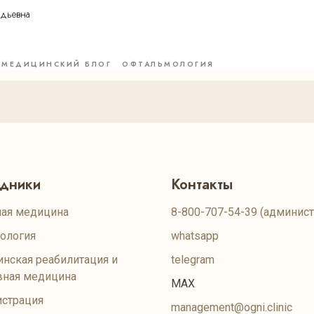
адьевна
МЕДИЦИНСКИЙ БЛОГ
ОФТАЛЬМОЛОГИЯ
удники
Контакты
ая медицина
8-800-707-54-39
(админист
ология
whatsapp
нская реабилитация и
telegram
вная медицина
MAX
страция
management@ogni.clinic