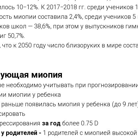
лось 10−12%. К 2017−2018 гг. среди учеников 
сть миопии составила 2,4%, среди учеников 5 
ов школ — 38,6%, при этом у выпускников гим
иг 50,7%.
 что к 2050 году число близоруких в мире сост
рующая миопия
ые необходимо учитывать при прогнозировани
ии миопии у ребенка
раньше появилась миопия у ребенка (до 9 лет)
сировать
грессирования
за год
более 0.75 D
у родителей -
1 родителей с миопией высокой 