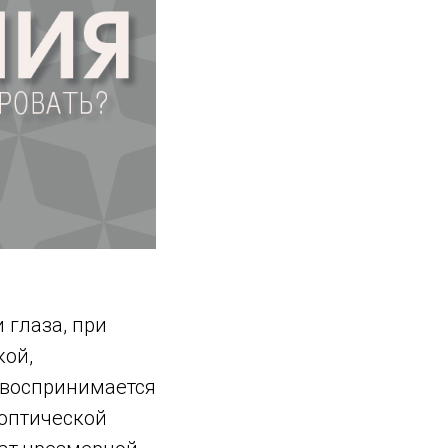
 глаза, при
кой,
е воспринимается
 оптической