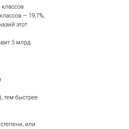
1 классов
классов — 19,7%,
назий этот
авит 5 млрд.
и
, тем быстрее
степени, или