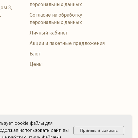
персональных данных
ом 3,
К
Согласие на обработку
персональных данных
Личный кабинет
Акции и пакетные предложения
Блог
Цены
тствуют актуальному прейскуранту на момент их
ользует cookie файлы для
Принять и закрыть
одолжая использовать сайт, вы
 на работу с этими файлами.