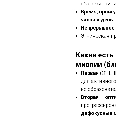
оба с миопией
Время, прове
часов в день.
Непрерывное 
Этническая п
Какие есть
миопии (бл
Первая
(ОЧЕН
для активног
их образовате
Вторая
—
опт
прогрессиров
дефокусные м