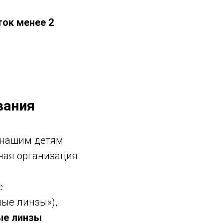
ток менее 2
вания
я нашим детям
ная организация
е
ные линзы»),
ые линзы