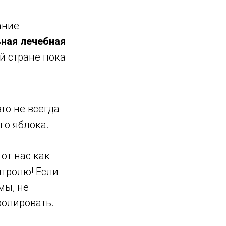
ание
ьная лечебная
й стране пока
то не всегда
го яблока.
от нас как
нтролю! Если
мы, не
ролировать.