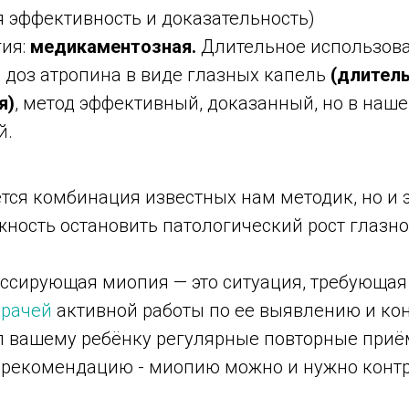
 эффективность и доказательность)
гия:
медикаментозная.
Длительное использов
доз атропина в виде глазных капель
(длител
я)
, метод эффективный, доказанный, но в наше
й.
тся комбинация известных нам методик, но и э
ность остановить патологический рост глазно
ессирующая миопия — это ситуация, требующая 
врачей
активной работы по ее выявлению и ко
л вашему ребёнку регулярные повторные приё
у рекомендацию - миопию можно и нужно конт