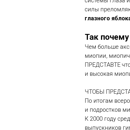
системы глаза и
силы преломляю
глазного яблок
Так почему
Чем больше акс
миопии, миопич
ПРЕДСТАВТЕ что 
и высокая миоп
ЧТОБЫ ПРЕДСТА
По итогам всер
и подростков ми
К 2000 году сре
выпускников ги