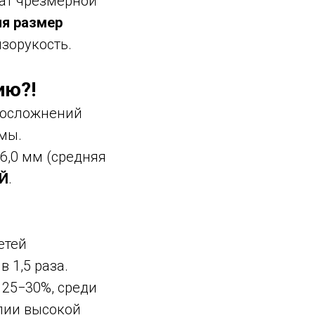
тат чрезмерной
ия размер
изорукость.
ию?!
я осложнений
мы.
6,0 мм (средняя
ОЙ
.
етей
 1,5 раза.
 25−30%, среди
пии высокой